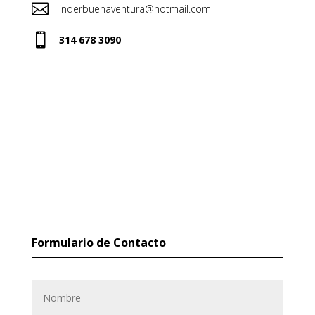

inderbuenaventura@hotmail.com

314 678 3090
Formulario de Contacto