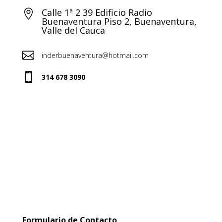
Calle 1ª 2 39 Edificio Radio

Buenaventura Piso 2, Buenaventura,
Valle del Cauca

inderbuenaventura@hotmail.com

314 678 3090
Formulario de Contacto