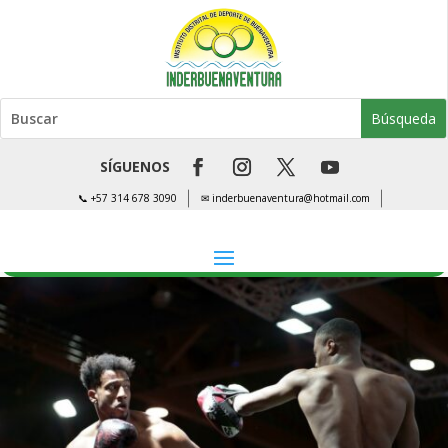
SÍGUENOS
📞 +57 314 678 3090
✉ inderbuenaventura@hotmail.com